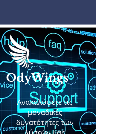
OdyWings
Ανακαλύψετε τις
μοναδικές
δυνατότητες των
λύσεών μας