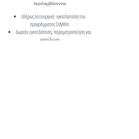
περιλαμβάνονται
πλήρως λειτουργική εγκατάσταση του
προγράμματος OdyWin
Δωρεάν εγκατάσταση, παραμετροποίηση και
εκπαίδευση
Έως 4 σταθμούς εργασίας (server + 3 clients)
Ηλεκτρονική τιμολόγηση MyData / Πάροχος
Eγκατάσταση, παραμετροποίηση και
δημιουργία λογαριασμού MyData / Παρόχου
Eνημέρωση και διαβίβαση των τιμολογίων σε
πραγματικό χρόνο
Τηλεφωνική υποστήριξη
Μετά το τέλος του πρώτου χρόνου, οι υπηρεσίες
παρέχονται με ετήσια χρέωση σε ανταγωνιστικές
τιμές.
Η προσφορά ισχύει για όλους τους νέους πελάτες/